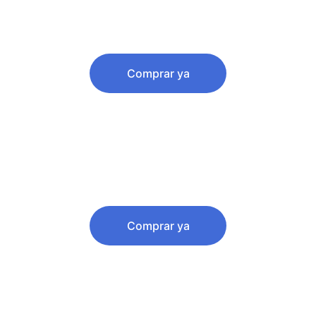
Plan Artista
$25
Comprar ya
Plan Sello
50€
Comprar ya
Servicio Extra Contend Id