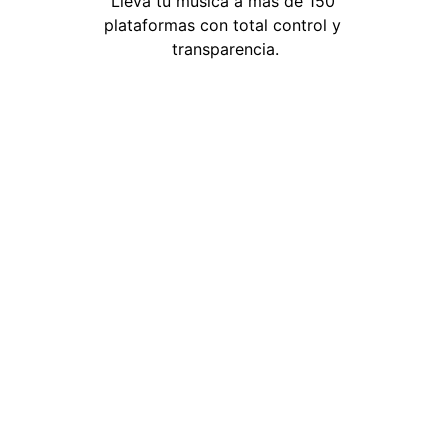
Lleva tu música a más de 150 
plataformas con total control y 
transparencia.
Planes Big Star Sello
Elige tu distribución a medida